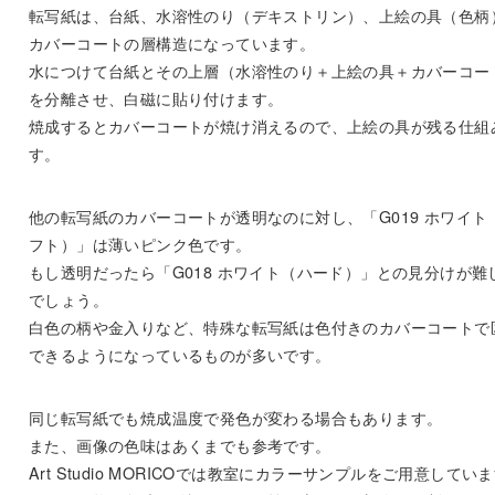
転写紙は、台紙、水溶性のり（デキストリン）、上絵の具（色柄
カバーコートの層構造になっています。
水につけて台紙とその上層（水溶性のり＋上絵の具＋カバーコー
を分離させ、白磁に貼り付けます。
焼成するとカバーコートが焼け消えるので、上絵の具が残る仕組
す。
他の転写紙のカバーコートが透明なのに対し、「G019 ホワイト
フト）」は薄いピンク色です。
もし透明だったら「G018 ホワイト（ハード）」との見分けが難
でしょう。
白色の柄や金入りなど、特殊な転写紙は色付きのカバーコートで
できるようになっているものが多いです。
同じ転写紙でも焼成温度で発色が変わる場合もあります。
また、画像の色味はあくまでも参考です。
Art Studio MORICOでは教室にカラーサンプルをご用意してい