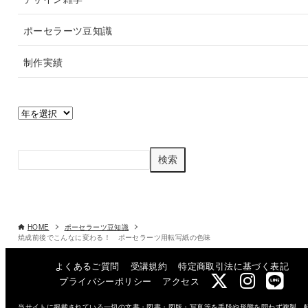
ポーセラーツ豆知識
制作実績
ア
ー
カ
検
イ
検索
ブ
索
HOME
ポーセラーツ豆知識
焼成前後でこんなに変わる！ ポーセラーツ用転写紙の色味
よくあるご質問
受講規約
特定商取引法に基づく表記
プライバシーポリシー
アクセス
当サイトに掲載されている一切の文書・図書・図版・写真等を手段や形態を問わず複製、