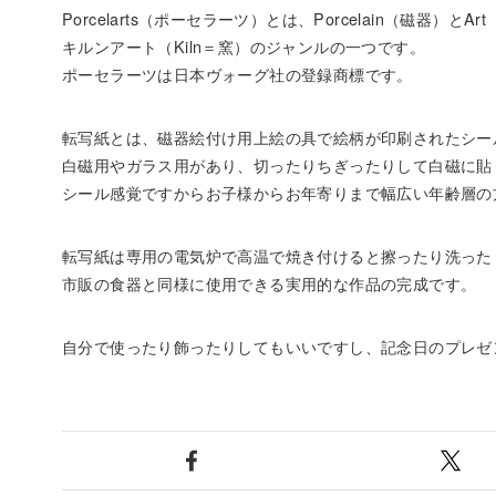
Porcelarts（ポーセラーツ）とは、Porcelain（磁
キルンアート（Kiln＝窯）のジャンルの一つです。
ポーセラーツは日本ヴォーグ社の登録商標です。
転写紙とは、磁器絵付け用上絵の具で絵柄が印刷されたシー
白磁用やガラス用があり、切ったりちぎったりして白磁に貼
シール感覚ですからお子様からお年寄りまで幅広い年齢層の
転写紙は専用の電気炉で高温で焼き付けると擦ったり洗った
市販の食器と同様に使用できる実用的な作品の完成です。
自分で使ったり飾ったりしてもいいですし、記念日のプレゼ