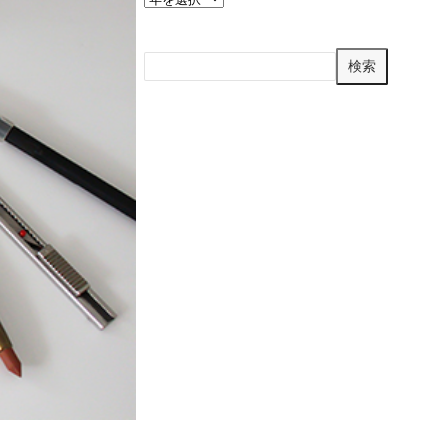
ー
カ
検
イ
検索
ブ
索